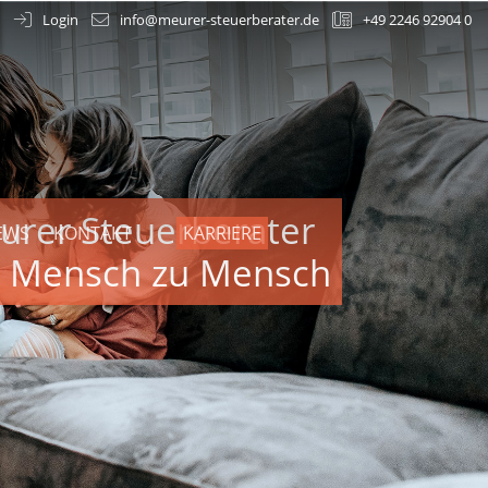
Login
info@meurer-steuerberater.de
+49 2246 92904 0
urer Steuerberater
EWS
KONTAKT
KARRIERE
n Mensch zu Mensch